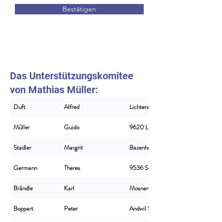
Bestätigen
Das Unterstützungskomitee
von Mathias Müller:
Duft
Alfred
Lichtensteig
Müller
Guido
9620 Lichtensteig
Stadler
Margrit
Bazenheid
Germann
Theres
9536 Schwarzenbach
Brändle
Karl
Mosnang
Boppart
Peter
Andwil SG