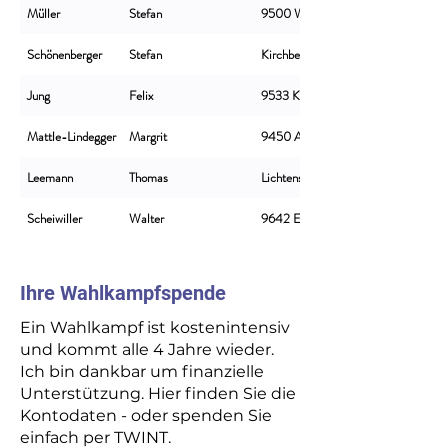
Müller
Stefan
9500 Wil
Schönenberger
Stefan
Kirchberg
Jung
Felix
9533 Kirchberg
Mattle-Lindegger
Margrit
9450 Altstätten
Leemann
Thomas
Lichtensteig
Scheiwiller
Walter
9642 Ebnat-Kappel
Ihre Wahlkampfspende
Ein Wahlkampf ist kostenintensiv
und kommt alle 4 Jahre wieder.
Ich bin dankbar um finanzielle
Unterstützung. Hier finden Sie die
Kontodaten - oder spenden Sie
einfach per TWINT.